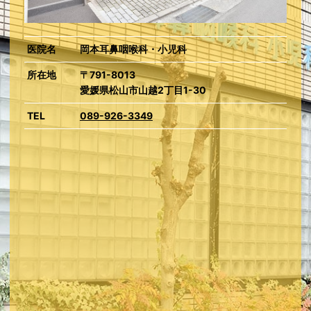
医院名
岡本耳鼻咽喉科・小児科
所在地
〒791-8013
愛媛県松山市山越2丁目1-30
TEL
089-926-3349