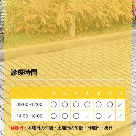
診療時間
月
火
水
木
金
土
日
09:00~12:00
◯
◯
◯
◯
◯
◯
／
14:00~18:00
◯
◯
◯
／
◯
／
／
休診日：
木曜日の午後・土曜日の午後・日曜日・祝日